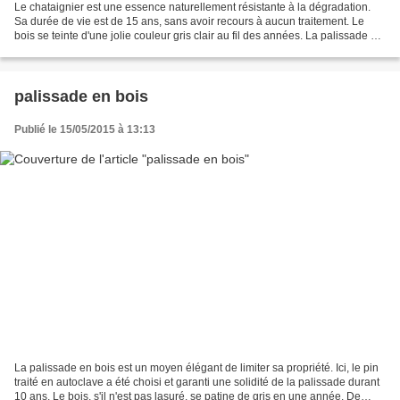
Le chataignier est une essence naturellement résistante à la dégradation.
Sa durée de vie est de 15 ans, sans avoir recours à aucun traitement. Le
bois se teinte d'une jolie couleur gris clair au fil des années. La palissade est
composée de demi-piquet...
palissade en bois
Publié le 15/05/2015 à 13:13
La palissade en bois est un moyen élégant de limiter sa propriété. Ici, le pin
traité en autoclave a été choisi et garanti une solidité de la palissade durant
10 ans. Le bois, s'il n'est pas lasuré, se patine de gris en une année. De