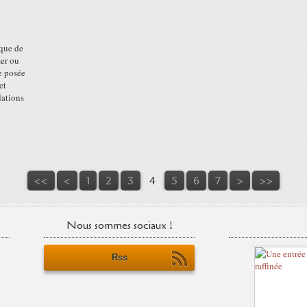
ique de
mer ou
e posée
et
dations
<<
<
1
2
3
4
5
6
7
>
>>
Nous sommes sociaux !
Rss