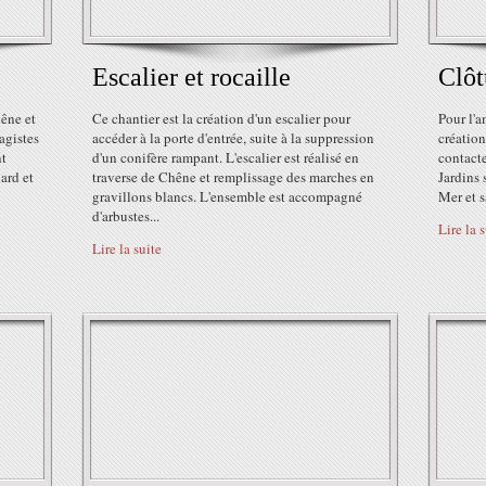
Escalier et rocaille
Clôt
hêne et
Ce chantier est la création d'un escalier pour
Pour l'
agistes
accéder à la porte d'entrée, suite à la suppression
création
nt
d'un conifère rampant. L'escalier est réalisé en
contacte
ard et
traverse de Chêne et remplissage des marches en
Jardins 
gravillons blancs. L'ensemble est accompagné
Mer et s
d'arbustes...
Lire la 
Lire la suite