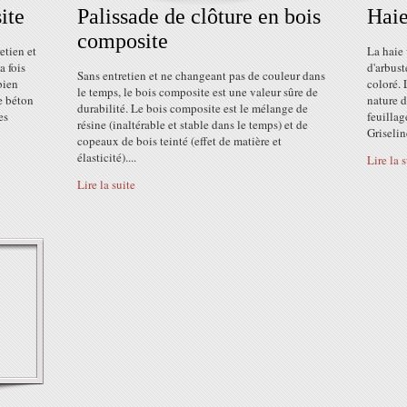
ite
Palissade de clôture en bois
Haie
composite
etien et
La haie 
a fois
d'arbust
Sans entretien et ne changeant pas de couleur dans
bien
coloré. 
le temps, le bois composite est une valeur sûre de
e béton
nature 
durabilité. Le bois composite est le mélange de
es
feuillag
résine (inaltérable et stable dans le temps) et de
Griseline
copeaux de bois teinté (effet de matière et
élasticité)....
Lire la 
Lire la suite