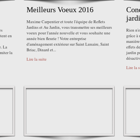
Meilleurs Voeux 2016
Conc
jard
Maxime Carpentier et toute l'équipe de Reflets
Jardins et Au Jardin, vous transmettre ses meilleurs
es
Rien n'e
voeux pour l'année nouvelle et vous souhaite une
stent en
grâce à
année bien fleurie ! Votre entreprise
manière 
d'aménagement extérieur sur Saint Lunaire, Saint
e. La
effets d
Briac, Dinard et...
miter la
jardin p
désactivé
Lire la suite
Lire la 