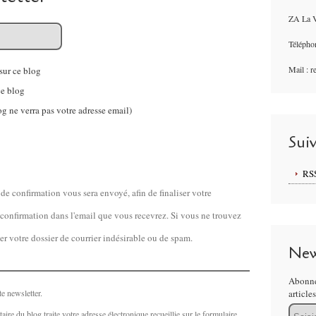
ZA La V
Télépho
Mail : 
sur ce blog
ce blog
g ne verra pas votre adresse email)
Sui
RS
de confirmation vous sera envoyé, afin de finaliser votre
de confirmation dans l'email que vous recevrez. Si vous ne trouvez
ier votre dossier de courrier indésirable ou de spam.
New
Abonne
e newsletter.
article
Email
aire du blog traite votre adresse électronique recueillie sur le formulaire