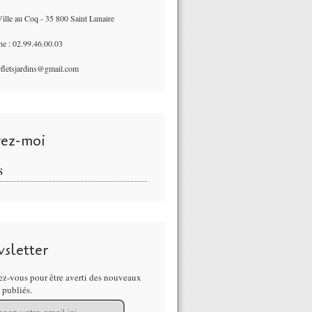
ille au Coq - 35 800 Saint Lunaire
ne : 02.99.46.00.03
refletsjardins@gmail.com
vez-moi
S
sletter
z-vous pour être averti des nouveaux
s publiés.