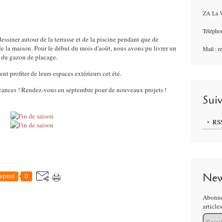
ZA La V
Télépho
dessiner autour de la terrasse et de la piscine pendant que de
 de la maison. Pour le début du mois d'août, nous avons pu livrer un
Mail : 
et du gazon de placage.
 profiter de leurs espaces extérieurs cet été.
acances ! Rendez-vous en septembre pour de nouveaux projets !
Sui
RS
New
epost
0
Abonne
article
Email