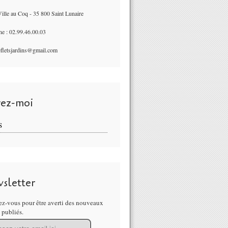
ille au Coq - 35 800 Saint Lunaire
ne : 02.99.46.00.03
refletsjardins@gmail.com
vez-moi
S
sletter
z-vous pour être averti des nouveaux
s publiés.